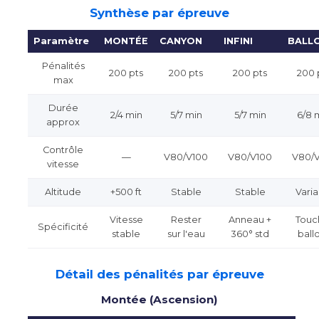
Synthèse par épreuve
Paramètre
MONTÉE
CANYON
INFINI
BALL
Pénalités
200 pts
200 pts
200 pts
200 
max
Durée
2/4 min
5/7 min
5/7 min
6/8 
approx
Contrôle
—
V80/V100
V80/V100
V80/
vitesse
Altitude
+500 ft
Stable
Stable
Varia
Vitesse
Rester
Anneau +
Touc
Spécificité
stable
sur l'eau
360° std
ball
Détail des pénalités par épreuve
Montée (Ascension)