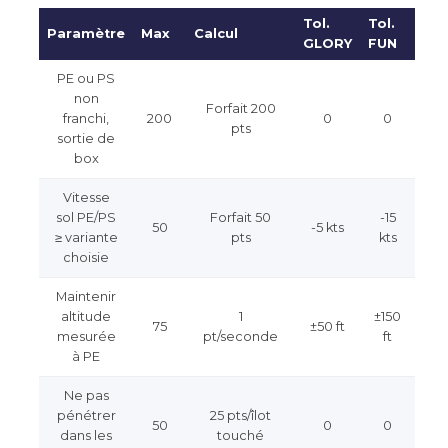
Tol.
Tol.
Paramètre
Max
Calcul
GLORY
FUN
PE ou PS
non
Forfait 200
franchi,
200
0
0
pts
sortie de
box
Vitesse
sol PE/PS
Forfait 50
-15
50
-5 kts
≥ variante
pts
kts
choisie
Maintenir
altitude
1
±150
75
±50 ft
mesurée
pt/seconde
ft
à PE
Ne pas
pénétrer
25 pts/îlot
50
0
0
dans les
touché