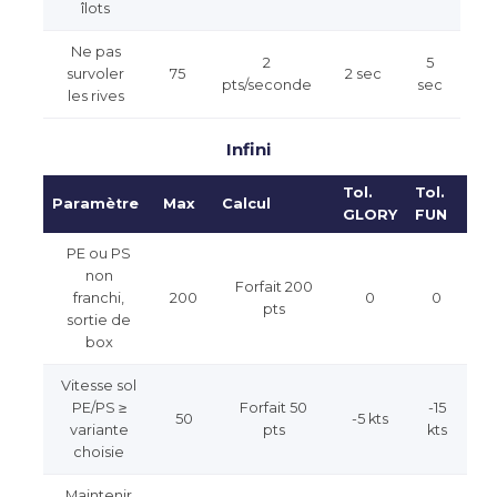
îlots
Ne pas
2
5
survoler
75
2 sec
pts/seconde
sec
les rives
Infini
Tol.
Tol.
Paramètre
Max
Calcul
GLORY
FUN
PE ou PS
non
Forfait 200
franchi,
200
0
0
pts
sortie de
box
Vitesse sol
PE/PS ≥
Forfait 50
-15
50
-5 kts
variante
pts
kts
choisie
Maintenir