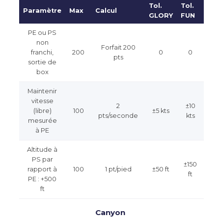
Tol.
Tol.
Paramètre
Max
Calcul
GLORY
FUN
PE ou PS
non
Forfait 200
franchi,
200
0
0
pts
sortie de
box
Maintenir
vitesse
2
±10
(libre)
100
±5 kts
pts/seconde
kts
mesurée
à PE
Altitude à
PS par
±150
rapport à
100
1 pt/pied
±50 ft
ft
PE : +500
ft
Canyon