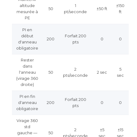
altitude
1
±150
50
±50 ft
mesurée à
pt/seconde
ft
PE
PI en
début
Forfait 200
200
0
0
d'anneau
pts
obligatoire
Rester
dans
2
5
l'anneau
50
2 sec
pts/seconde
sec
(virage 360
droite)
PI en fin
Forfait 200
d'anneau
200
0
0
pts
obligatoire
Virage 360
std
2
±5
±15
gauche —
50
pts/seconde
sec
sec