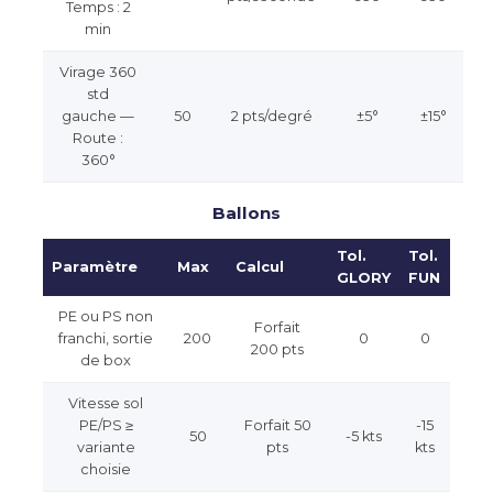
Temps : 2
min
Virage 360
std
gauche —
50
2 pts/degré
±5°
±15°
Route :
360°
Ballons
Tol.
Tol.
Paramètre
Max
Calcul
GLORY
FUN
PE ou PS non
Forfait
franchi, sortie
200
0
0
200 pts
de box
Vitesse sol
PE/PS ≥
Forfait 50
-15
50
-5 kts
variante
pts
kts
choisie