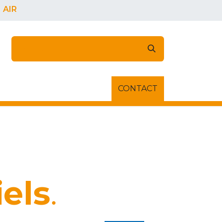
AIR
NNECTER
À PROPOS DE NOUS
CONTACT
Rendez-vous
iels
.